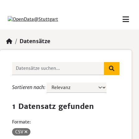
Skip to main content
Datensätze
Sortieren nach
1 Datensatz gefunden
Formate:
CSV