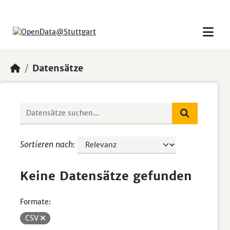
Skip to main content
Datensätze
Sortieren nach
Keine Datensätze gefunden
Formate:
CSV