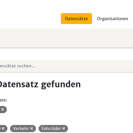
Datensätze
Organisationen
Datensatz gefunden
ate:
V
w
Verkehr
Fahrräder