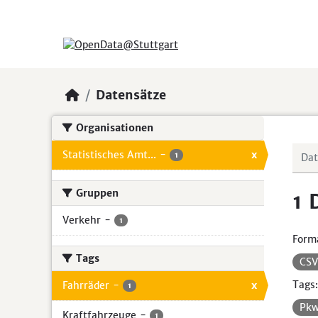
Skip to main content
Datensätze
Organisationen
Statistisches Amt...
-
x
1
Gruppen
1 
Verkehr
-
1
Form
Tags
CS
Tags:
Fahrräder
-
x
1
Pk
Kraftfahrzeuge
-
1