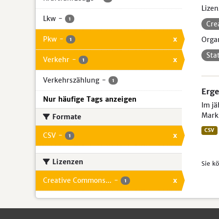
Lizen
Lkw
-
1
Cre
Pkw
-
x
Organ
1
Sta
Verkehr
-
x
1
Verkehrszählung
-
1
Erge
Nur häufige Tags anzeigen
Im jä
Mark
Formate
CSV
CSV
-
x
1
Lizenzen
Sie k
Creative Commons...
-
x
1