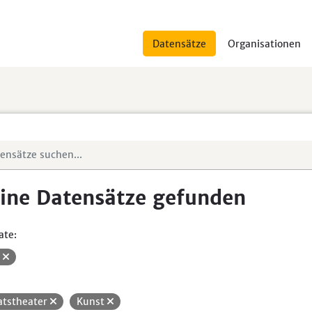
Datensätze
Organisationen
ine Datensätze gefunden
ate:
V
atstheater
Kunst