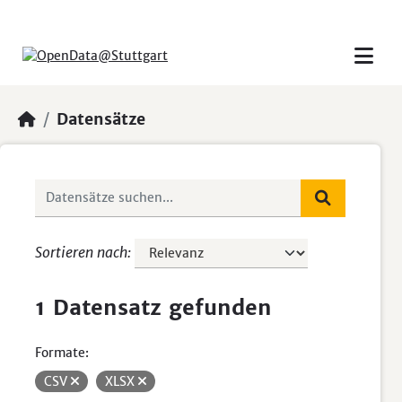
Skip to main content
Datensätze
Sortieren nach
1 Datensatz gefunden
Formate:
CSV
XLSX