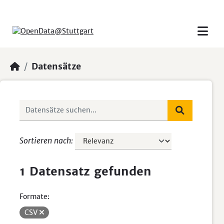
Skip to main content
Datensätze
Sortieren nach
1 Datensatz gefunden
Formate:
CSV