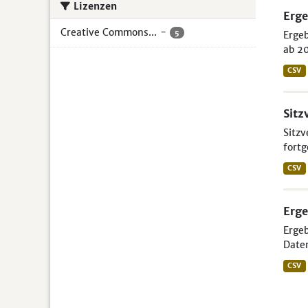
Lizenzen
Erge
Creative Commons...
-
5
Ergeb
ab 20
CSV
Sitz
Sitzv
fortg
CSV
Erge
Ergeb
Daten
CSV