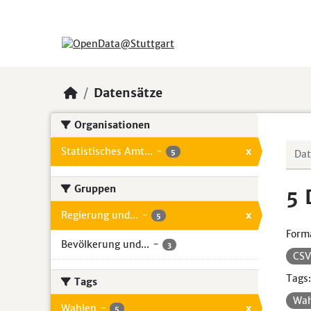
Skip to main content
Datensätze
Organisationen
Statistisches Amt...
-
x
5
Gruppen
5 
Regierung und...
-
x
5
Form
Bevölkerung und...
-
3
CS
Tags:
Tags
Wa
Wahlen
-
x
5