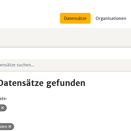
Datensätze
Organisationen
Datensätze gefunden
ate:
V
hlen