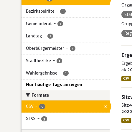
Organ
Bezirksbeiräte
-
1
Sta
Gemeinderat
-
Grup
1
Reg
Landtag
-
1
Oberbürgermeister
-
1
Erge
Stadtbezirke
-
1
Ergeb
ab 20
Wahlergebnisse
-
1
CSV
Nur häufige Tags anzeigen
Formate
Sitz
Sitzv
CSV
-
x
5
2020 
XLSX
-
3
CSV