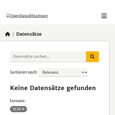
Skip to main content
Datensätze
Sortieren nach
Keine Datensätze gefunden
Formate:
XLSX