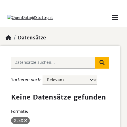
Skip to main content
Datensätze
Sortieren nach
Keine Datensätze gefunden
Formate:
XLSX