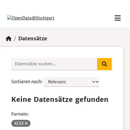
Skip to main content
Datensätze
Sortieren nach
Keine Datensätze gefunden
Formate:
XLSX