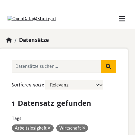
Skip to main content
Datensätze
Sortieren nach
1 Datensatz gefunden
Tags:
Arbeitslosigkeit
Wirtschaft