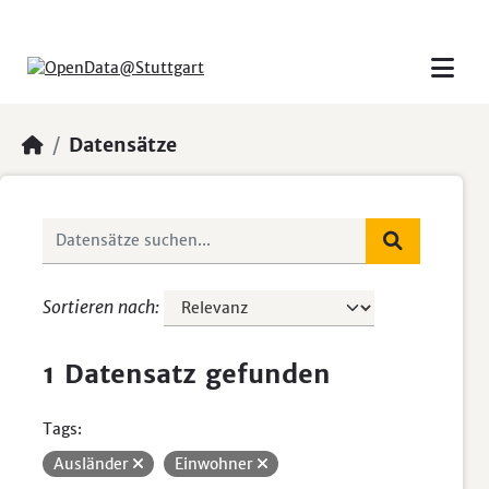
Skip to main content
Datensätze
Sortieren nach
1 Datensatz gefunden
Tags:
Ausländer
Einwohner