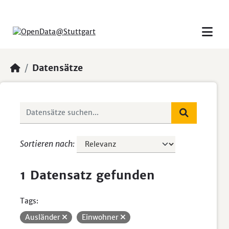
Skip to main content
Datensätze
Sortieren nach
1 Datensatz gefunden
Tags:
Ausländer
Einwohner