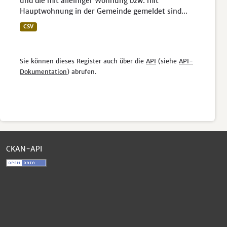
und die mit alleiniger Wohnung bzw. mit
Hauptwohnung in der Gemeinde gemeldet sind...
CSV
Sie können dieses Register auch über die
API
(siehe
API-
Dokumentation
) abrufen.
CKAN-API