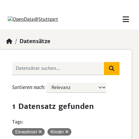
Skip to main content
Datensätze
Sortieren nach
1 Datensatz gefunden
Tags:
Einwohner
Kinder