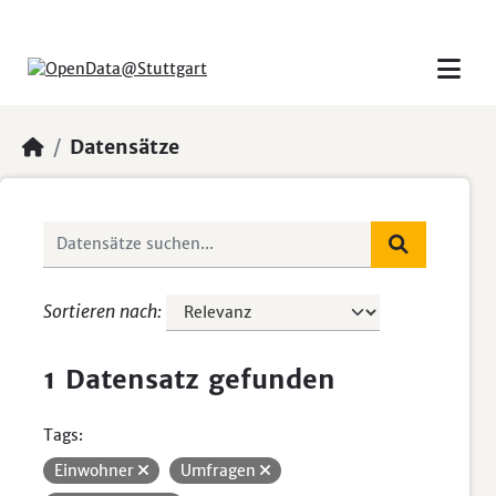
Skip to main content
Datensätze
Sortieren nach
1 Datensatz gefunden
Tags:
Einwohner
Umfragen