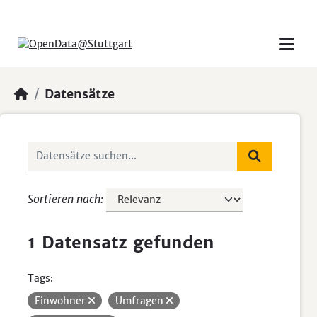
Skip to main content
Datensätze
Sortieren nach
1 Datensatz gefunden
Tags:
Einwohner
Umfragen