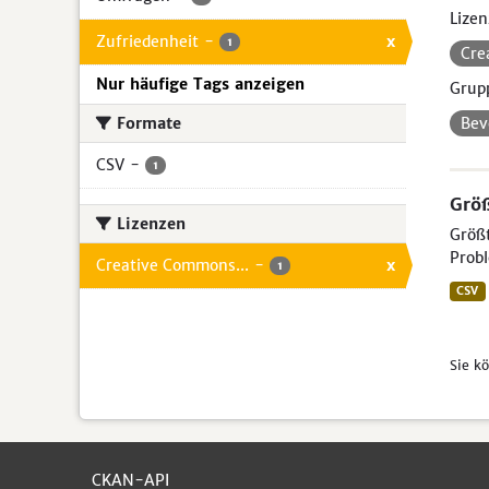
Lizen
Zufriedenheit
-
x
1
Cre
Nur häufige Tags anzeigen
Grup
Formate
Bev
CSV
-
1
Größ
Lizenzen
Größt
Probl
Creative Commons...
-
x
1
CSV
Sie k
CKAN-API