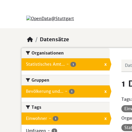
Skip to main content
Datensätze
Organisationen
Statistisches Amt...
-
x
1
Gruppen
1 
Bevölkerung und...
-
x
1
Tags:
Tags
Ein
Organ
Einwohner
-
x
1
Sta
Umfragen
-
1