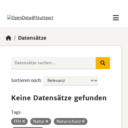
Skip to main content
Datensätze
Sortieren nach
Keine Datensätze gefunden
Tags:
FFH
Natur
Naturschutz