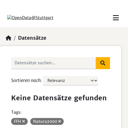
Skip to main content
Datensätze
Sortieren nach
Keine Datensätze gefunden
Tags:
FFH
Natura2000