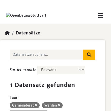
Skip to main content
Datensätze
Sortieren nach
1 Datensatz gefunden
Tags:
Gemeinderat
Wahlen