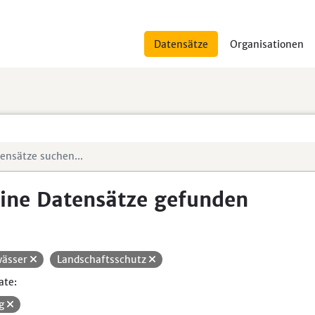
Datensätze
Organisationen
ine Datensätze gefunden
ässer
Landschaftsschutz
ate:
kg