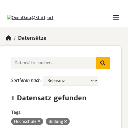
Skip to main content
Datensätze
Sortieren nach
1 Datensatz gefunden
Tags:
Hochschule
Bildung