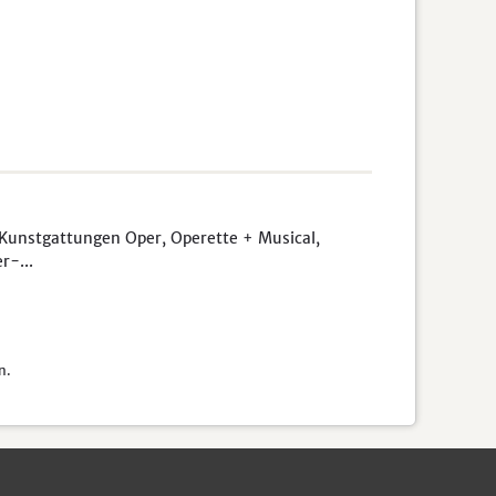
unstgattungen Oper, Operette + Musical,
r-...
n.