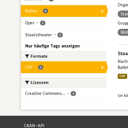
Organ
Kultur
-
x
1
Sta
Oper
-
Grup
1
Bil
Staatstheater
-
1
Nur häufige Tags anzeigen
Staa
Formate
Nach
CSV
-
x
Balle
1
CSV
Lizenzen
Creative Commons...
-
1
Sie k
CKAN-API