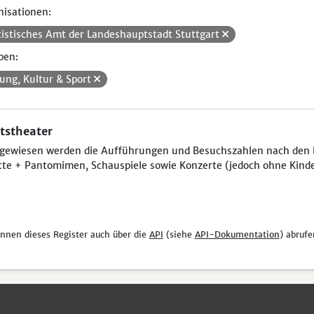
isationen:
tistisches Amt der Landeshauptstadt Stuttgart
pen:
dung, Kultur & Sport
tstheater
gewiesen werden die Aufführungen und Besuchszahlen nach den K
tte + Pantomimen, Schauspiele sowie Konzerte (jedoch ohne Kinde
önnen dieses Register auch über die
API
(siehe
API-Dokumentation
) abrufe