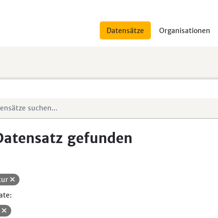
Datensätze
Organisationen
Datensatz gefunden
tur
ate:
V