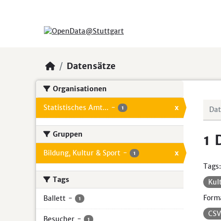
Skip to main content
Datensätze
Organisationen
Statistisches Amt...
-
x
1
Gruppen
1 
Bildung, Kultur & Sport
-
x
1
Tags:
Tags
Kul
Form
Ballett
-
1
CS
Besucher
-
1