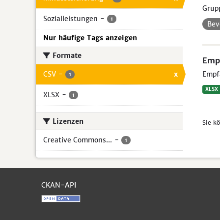
Grup
Sozialleistungen
-
1
Bev
Nur häufige Tags anzeigen
Formate
Empf
CSV
-
x
Empfä
1
XLSX
XLSX
-
1
Lizenzen
Sie k
Creative Commons...
-
1
CKAN-API