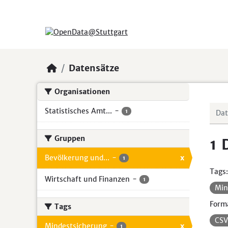
Skip to main content
Datensätze
Organisationen
Statistisches Amt...
-
1
Gruppen
1 
Bevölkerung und...
-
x
1
Tags:
Wirtschaft und Finanzen
-
1
Min
Form
Tags
CS
Mindestsicherung
-
x
1