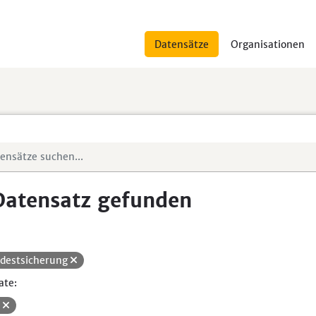
Datensätze
Organisationen
Datensatz gefunden
destsicherung
ate:
V