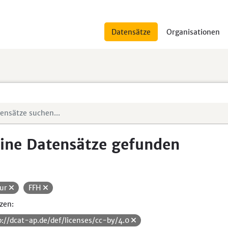
Datensätze
Organisationen
ine Datensätze gefunden
ur
FFH
zen:
p://dcat-ap.de/def/licenses/cc-by/4.0