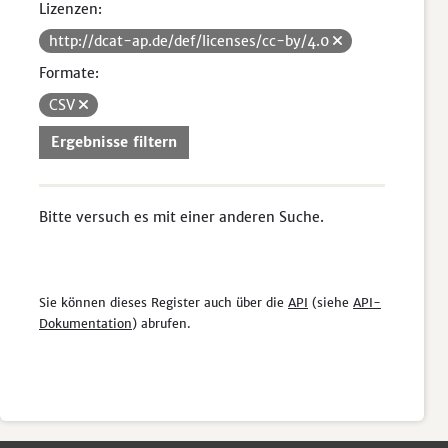
Lizenzen:
http://dcat-ap.de/def/licenses/cc-by/4.0
Formate:
CSV
Ergebnisse filtern
Bitte versuch es mit einer anderen Suche.
Sie können dieses Register auch über die
API
(siehe
API-
Dokumentation
) abrufen.