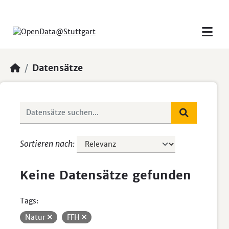
Skip to main content
Datensätze
Sortieren nach
Keine Datensätze gefunden
Tags:
Natur
FFH