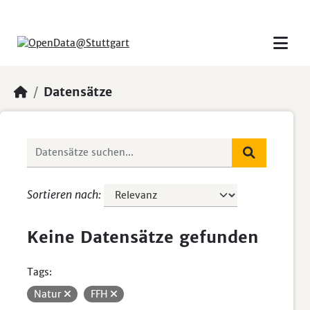
Skip to main content
Datensätze
Sortieren nach
Keine Datensätze gefunden
Tags:
Natur
FFH