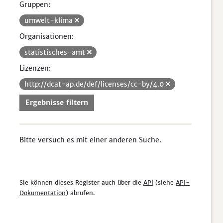
Gruppen:
umwelt-klima
Organisationen:
statistisches-amt
Lizenzen:
http://dcat-ap.de/def/licenses/cc-by/4.0
Ergebnisse filtern
Bitte versuch es mit einer anderen Suche.
Sie können dieses Register auch über die
API
(siehe
API-
Dokumentation
) abrufen.