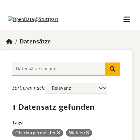
Skip to main content
Datensätze
Sortieren nach
1 Datensatz gefunden
Tags:
Oberbürgermeister
Wahlen