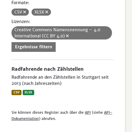
Formate:
CSV
XLSX
Lizenzen:
Creative Commons Namensnennung – 4.0
International (CC BY 4.0)
Ergebnisse filtern
Radfahrende nach Zählstellen
Radfahrende an den Zählstellen in Stuttgart seit
2013 (nach Jahreszeiten)
CSV
XLSX
Sie können dieses Register auch über die
API
(siehe
API-
Dokumentation
) abrufen.