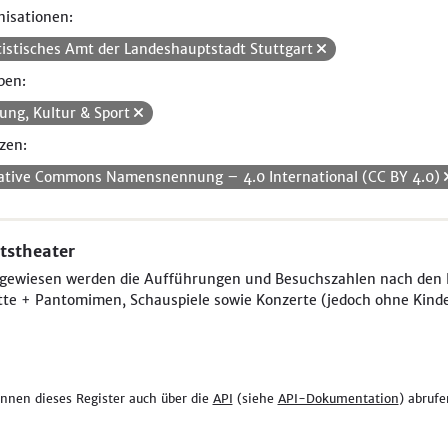
isationen:
tistisches Amt der Landeshauptstadt Stuttgart
pen:
dung, Kultur & Sport
zen:
ative Commons Namensnennung – 4.0 International (CC BY 4.0)
tstheater
gewiesen werden die Aufführungen und Besuchszahlen nach den K
tte + Pantomimen, Schauspiele sowie Konzerte (jedoch ohne Kinde
önnen dieses Register auch über die
API
(siehe
API-Dokumentation
) abrufe