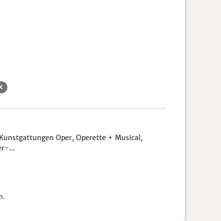
unstgattungen Oper, Operette + Musical,
r-...
n.