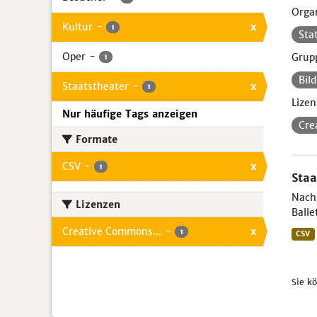
Organ
Kultur
-
x
1
Sta
Oper
-
Grup
1
Bil
Staatstheater
-
x
1
Lizen
Nur häufige Tags anzeigen
Cre
Formate
CSV
-
x
1
Staa
Nach
Lizenzen
Balle
Creative Commons...
-
x
1
CSV
Sie k