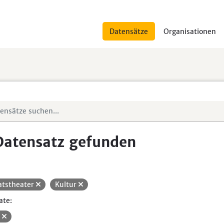
Datensätze
Organisationen
Datensatz gefunden
atstheater
Kultur
ate:
V