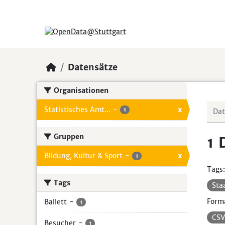
Skip to main content
Datensätze
Organisationen
Statistisches Amt...
-
x
1
Gruppen
1 
Bildung, Kultur & Sport
-
x
1
Tags:
Tags
Sta
Form
Ballett
-
1
CS
Besucher
-
1