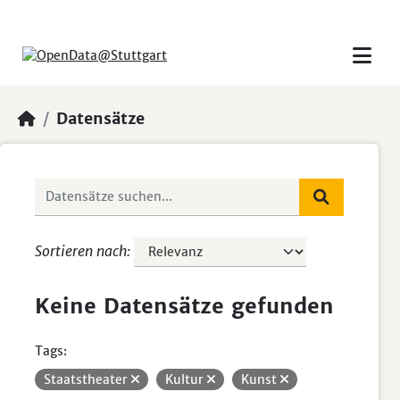
Skip to main content
Datensätze
Sortieren nach
Keine Datensätze gefunden
Tags:
Staatstheater
Kultur
Kunst