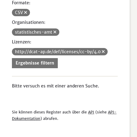
Formate:
CSV
Organisationen:
statistisches-amt
Lizenzen:
http://dcat-ap.de/def/licenses/cc-by/4.0
Ergebnisse filtern
Bitte versuch es mit einer anderen Suche.
Sie können dieses Register auch über die
API
(siehe
API-
Dokumentation
) abrufen.