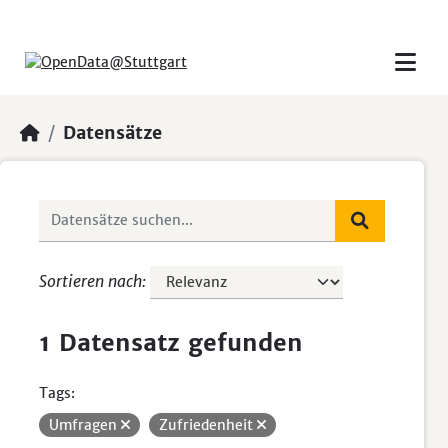
Skip to main content
Datensätze
Sortieren nach
1 Datensatz gefunden
Tags:
Umfragen
Zufriedenheit