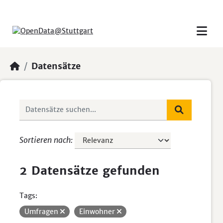
Skip to main content
Datensätze
Sortieren nach
2 Datensätze gefunden
Tags:
Umfragen
Einwohner