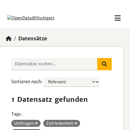
Skip to main content
Datensätze
Sortieren nach
1 Datensatz gefunden
Tags:
Umfragen
Zufriedenheit