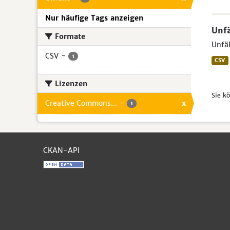
Nur häufige Tags anzeigen
Unfä
Formate
Unfäl
CSV
-
1
CSV
Lizenzen
Sie k
Creative Commons...
-
x
1
CKAN-API