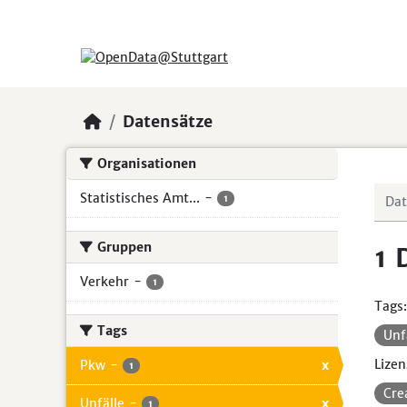
Skip to main content
Datensätze
Organisationen
Statistisches Amt...
-
1
Gruppen
1 
Verkehr
-
1
Tags:
Tags
Unf
Lizen
Pkw
-
x
1
Cre
Unfälle
-
x
1