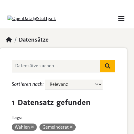
Skip to main content
Datensätze
Sortieren nach
1 Datensatz gefunden
Tags:
Wahlen
Gemeinderat