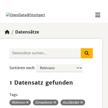
Skip to main content
Datensätze
Sortieren nach
1 Datensatz gefunden
Tags:
Wohnen
Einwohner
Ausländer