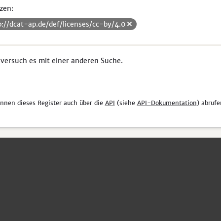
zen:
p://dcat-ap.de/def/licenses/cc-by/4.0
 versuch es mit einer anderen Suche.
önnen dieses Register auch über die
API
(siehe
API-Dokumentation
) abrufe