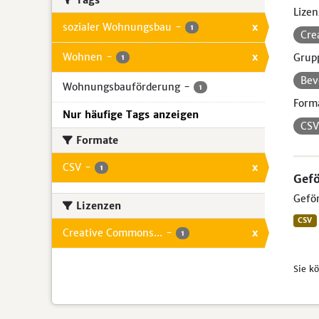
Tags
Lizen
sozialer Wohnungsbau
-
x
1
Cre
Wohnen
-
x
Grup
1
Bev
Wohnungsbauförderung
-
1
Form
Nur häufige Tags anzeigen
CS
Formate
CSV
-
x
1
Gef
Geför
Lizenzen
CSV
Creative Commons...
-
x
1
Sie k