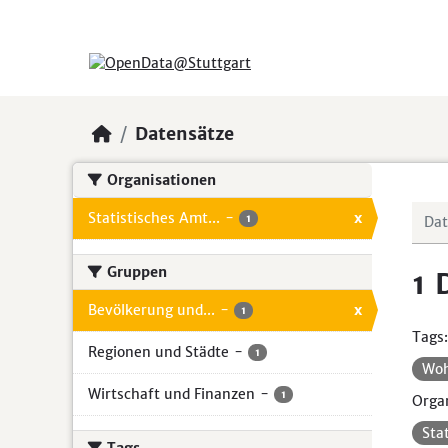
Skip to main content
Datensätze
Organisationen
Statistisches Amt...
-
x
1
Gruppen
1 
Bevölkerung und...
-
x
1
Tags:
Regionen und Städte
-
1
Wo
Wirtschaft und Finanzen
-
1
Organ
Sta