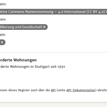
zen:
ative Commons Namensnennung – 4.0 International (CC BY 4.0)
pen:
ölkerung und Gesellschaft
ate:
V
örderte Wohnungen
derte Wohnungen in Stuttgart seit 1991
önnen dieses Register auch über die
API
(siehe
API-Dokumentation
) abrufe