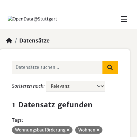
Skip to main content
Datensätze
Sortieren nach
1 Datensatz gefunden
Tags:
Wohnungsbauförderung
Wohnen