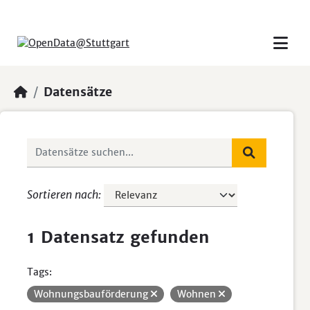
Skip to main content
Datensätze
Sortieren nach
1 Datensatz gefunden
Tags:
Wohnungsbauförderung
Wohnen