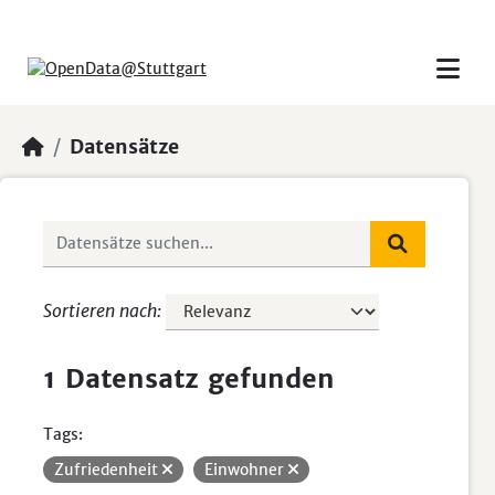
Skip to main content
Datensätze
Sortieren nach
1 Datensatz gefunden
Tags:
Zufriedenheit
Einwohner