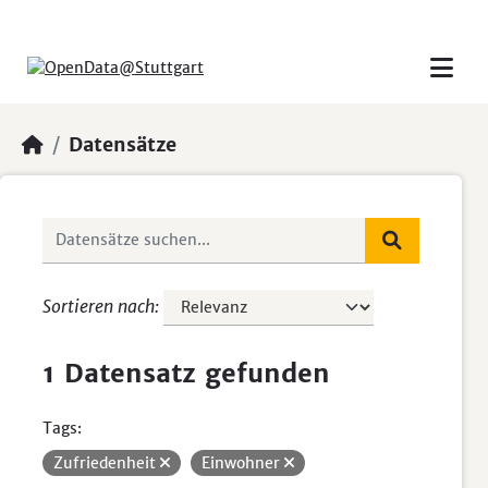
Skip to main content
Datensätze
Sortieren nach
1 Datensatz gefunden
Tags:
Zufriedenheit
Einwohner