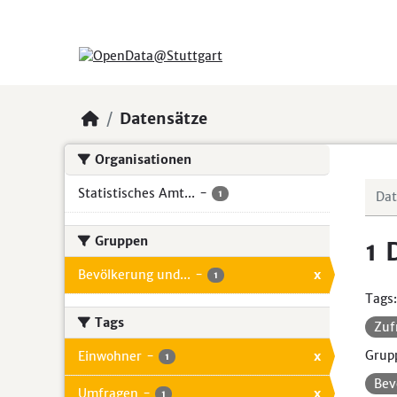
Skip to main content
Datensätze
Organisationen
Statistisches Amt...
-
1
Gruppen
1 
Bevölkerung und...
-
x
1
Tags:
Tags
Zuf
Grup
Einwohner
-
x
1
Bev
Umfragen
-
x
1