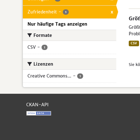
Zufriedenheit
-
x
1
Größ
Nur häufige Tags anzeigen
Größt
Probl
Formate
CSV
CSV
-
1
Lizenzen
Sie k
Creative Commons...
-
1
CKAN-API