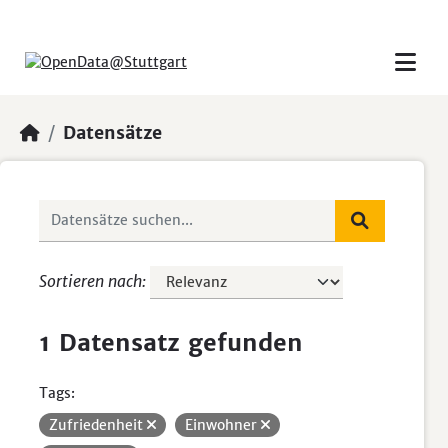
Skip to main content
Datensätze
Sortieren nach
1 Datensatz gefunden
Tags:
Zufriedenheit
Einwohner