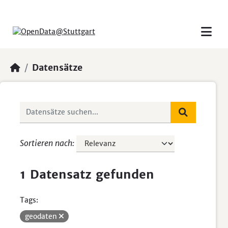
Skip to main content
Datensätze
Sortieren nach
1 Datensatz gefunden
Tags:
geodaten