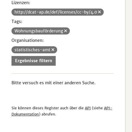
Lizenzen:
http://dcat-ap.de/def/licenses/cc-by/4.0
Tags:
Wohnungsbauförderung
Organisationen:
statistisches-amt
Ergebnisse filtern
Bitte versuch es mit einer anderen Suche.
Sie können dieses Register auch über die
API
(siehe
API-
Dokumentation
) abrufen.