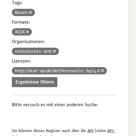
Tags:
Bauen
Formate:
XLSX
Organisationen:
statistisches-amt
Lizenzen:
http://dcat-ap.de/def/licenses/cc-by/4.0
Ergebnisse filtern
Bitte versuch es mit einer anderen Suche.
Sie können dieses Register auch über die
API
(siehe
API-