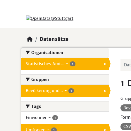
Skip to main content
Datensätze
Organisationen
Statistisches Amt...
-
x
1
Gruppen
1 
Bevölkerung und...
-
x
1
Grup
Tags
Bev
Form
Einwohner
-
1
CS
Umfragen
-
x
1