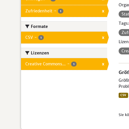
Organ
Zufriedenheit
-
x
1
Sta
Tags:
Formate
Zuf
CSV
-
x
1
Lizen
Cre
Lizenzen
Creative Commons...
-
x
1
Größ
Größt
Probl
CSV
Sie k