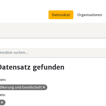
Datensätze
Organisationen
Datensatz gefunden
pen:
ölkerung und Gesellschaft
ate:
V