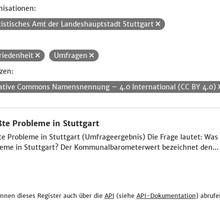
isationen:
tistisches Amt der Landeshauptstadt Stuttgart
riedenheit
Umfragen
zen:
ative Commons Namensnennung – 4.0 International (CC BY 4.0)
te Probleme in Stuttgart
e Probleme in Stuttgart (Umfrageergebnis) Die Frage lautet: Was 
eme in Stuttgart? Der Kommunalbarometerwert bezeichnet den...
önnen dieses Register auch über die
API
(siehe
API-Dokumentation
) abrufe